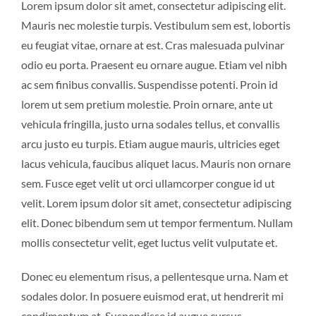
Lorem ipsum dolor sit amet, consectetur adipiscing elit.
BLOG
Mauris nec molestie turpis. Vestibulum sem est, lobortis
eu feugiat vitae, ornare at est. Cras malesuada pulvinar
CONTACT US
odio eu porta. Praesent eu ornare augue. Etiam vel nibh
ac sem finibus convallis. Suspendisse potenti. Proin id
lorem ut sem pretium molestie. Proin ornare, ante ut
vehicula fringilla, justo urna sodales tellus, et convallis
arcu justo eu turpis. Etiam augue mauris, ultricies eget
lacus vehicula, faucibus aliquet lacus. Mauris non ornare
sem. Fusce eget velit ut orci ullamcorper congue id ut
velit. Lorem ipsum dolor sit amet, consectetur adipiscing
elit. Donec bibendum sem ut tempor fermentum. Nullam
mollis consectetur velit, eget luctus velit vulputate et.
Donec eu elementum risus, a pellentesque urna. Nam et
sodales dolor. In posuere euismod erat, ut hendrerit mi
condimentum at. Suspendisse id augue cursus,